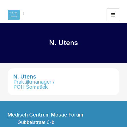
N. Utens
N. Utens
Praktijkmanager /
POH Somatiek
Medisch Centrum Mosae Forum
Gubbelstraat 6-b